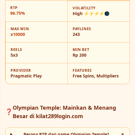
RTP
VOLATILITY
96.75%
High ⚡⚡⚡⚡🌑
MAX WIN
PAYLINES
x10000
243
REELS
MIN BET
5x3
Rp 200
PROVIDER
FEATURES
Pragmatic Play
Free Spins, Multipliers
Olympian Temple: Mainkan & Menang
❓
Besar di kilat289login.com
Berapa RTP dari game Olympian Temple?
▼