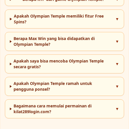
Apakah Olympian Temple memiliki fitur Free
▼
Spins?
Berapa Max Win yang bisa didapatkan di
▼
Olympian Temple?
Apakah saya bisa mencoba Olympian Temple
▼
secara gratis?
Apakah Olympian Temple ramah untuk
▼
pengguna ponsel?
Bagaimana cara memulai permainan di
▼
kilat289login.com?