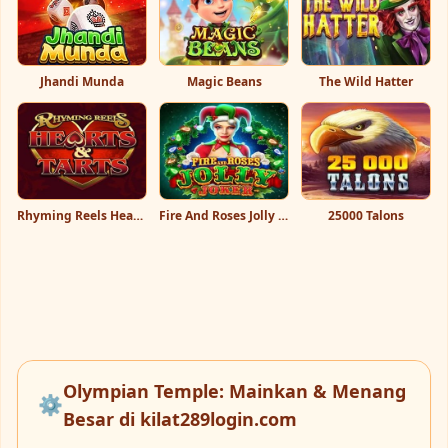
Magic Beans
The Wild Hatter
Jhandi Munda
Rhyming Reels Hearts And Tarts
Fire And Roses Jolly Joker™
25000 Talons
Olympian Temple: Mainkan & Menang
⚙️
Besar di kilat289login.com