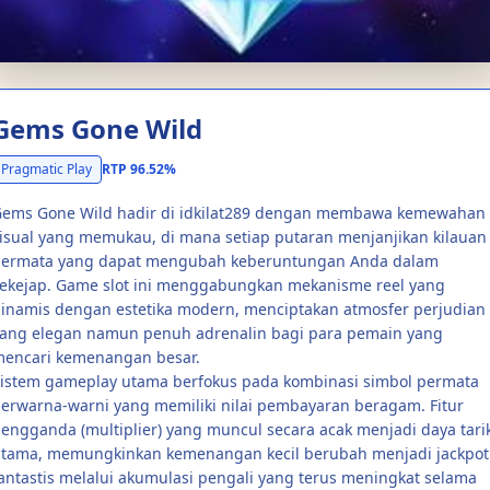
▶
Gems Gone Wild
Pragmatic Play
RTP 96.52%
ems Gone Wild hadir di idkilat289 dengan membawa kemewahan
isual yang memukau, di mana setiap putaran menjanjikan kilauan
ermata yang dapat mengubah keberuntungan Anda dalam
ekejap. Game slot ini menggabungkan mekanisme reel yang
inamis dengan estetika modern, menciptakan atmosfer perjudian
ang elegan namun penuh adrenalin bagi para pemain yang
encari kemenangan besar.
istem gameplay utama berfokus pada kombinasi simbol permata
erwarna-warni yang memiliki nilai pembayaran beragam. Fitur
engganda (multiplier) yang muncul secara acak menjadi daya tari
tama, memungkinkan kemenangan kecil berubah menjadi jackpot
antastis melalui akumulasi pengali yang terus meningkat selama