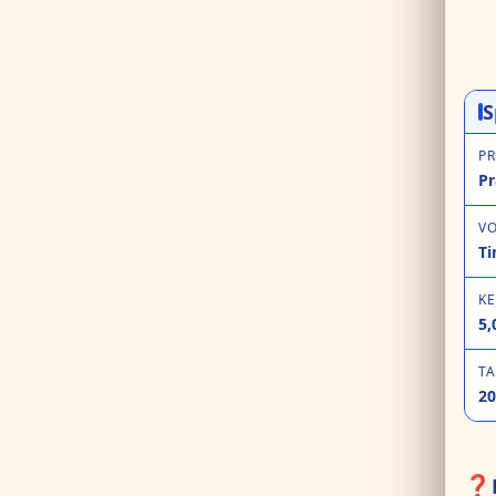
S
PR
Pr
VO
Ti
K
5,
T
20
❓