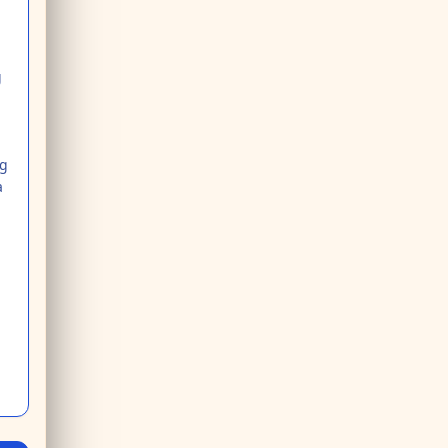
g
ng
a
i