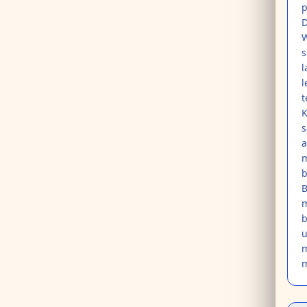
p
D
W
s
l
l
t
K
s
a
m
b
B
m
b
u
m