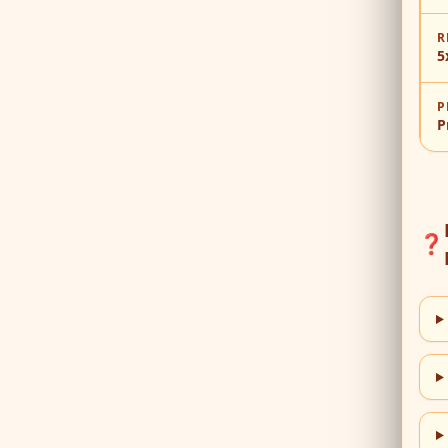
R
5
P
P
❓