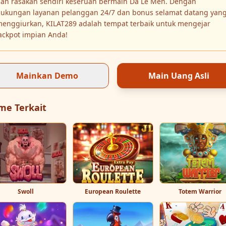
an rasakan sendiri keseruan bermain Da Le Men. Dengan
ukungan layanan pelanggan 24/7 dan bonus selamat datang yan
enggiurkan, KILAT289 adalah tempat terbaik untuk mengejar
ackpot impian Anda!
Mainkan Demo
Main Uang Asli
me Terkait
Totem Warrior
Swoll
European Roulette