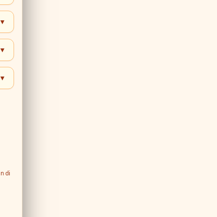
▼
▼
▼
n di