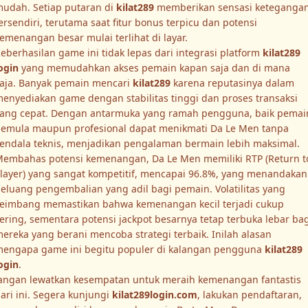
udah. Setiap putaran di
kilat289
memberikan sensasi keteganga
ersendiri, terutama saat fitur bonus terpicu dan potensi
emenangan besar mulai terlihat di layar.
eberhasilan game ini tidak lepas dari integrasi platform
kilat289
ogin
yang memudahkan akses pemain kapan saja dan di mana
aja. Banyak pemain mencari
kilat289
karena reputasinya dalam
enyediakan game dengan stabilitas tinggi dan proses transaksi
ang cepat. Dengan antarmuka yang ramah pengguna, baik pemai
emula maupun profesional dapat menikmati Da Le Men tanpa
endala teknis, menjadikan pengalaman bermain lebih maksimal.
embahas potensi kemenangan, Da Le Men memiliki RTP (Return t
layer) yang sangat kompetitif, mencapai 96.8%, yang menandakan
eluang pengembalian yang adil bagi pemain. Volatilitas yang
eimbang memastikan bahwa kemenangan kecil terjadi cukup
ering, sementara potensi jackpot besarnya tetap terbuka lebar ba
ereka yang berani mencoba strategi terbaik. Inilah alasan
engapa game ini begitu populer di kalangan pengguna
kilat289
ogin
.
angan lewatkan kesempatan untuk meraih kemenangan fantastis
ari ini. Segera kunjungi
kilat289login.com
, lakukan pendaftaran,